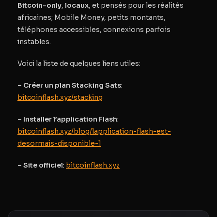
Bitcoin-only
,
locaux
, et pensés pour les réalités
africaines; Mobile Money, petits montants,
téléphones accessibles, connexions parfois
instables.
Voici la liste de quelques liens utiles:
–
Créer un plan Stacking Sats
:
bitcoinflash.xyz/stacking
–
Installer l’application Flash
:
bitcoinflash.xyz/blog/lapplication-flash-est-
desormais-disponible-1
–
Site officiel
:
bitcoinflash.xyz