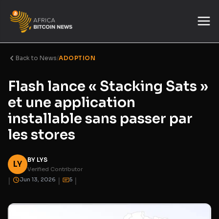
Back to News
/
ADOPTION
Flash lance « Stacking Sats »
et une application
installable sans passer par
les stores
BY LYS
LY
Verified Contributor
|
|
|
Jun 13, 2026
5