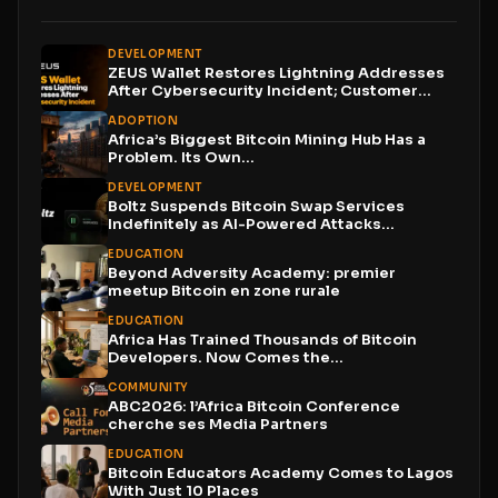
DEVELOPMENT
ZEUS Wallet Restores Lightning Addresses
After Cybersecurity Incident; Customer
Funds...
ADOPTION
Africa’s Biggest Bitcoin Mining Hub Has a
Problem. Its Own...
DEVELOPMENT
Boltz Suspends Bitcoin Swap Services
Indefinitely as AI-Powered Attacks
Outpace...
EDUCATION
Beyond Adversity Academy: premier
meetup Bitcoin en zone rurale
EDUCATION
Africa Has Trained Thousands of Bitcoin
Developers. Now Comes the...
COMMUNITY
ABC2026: l’Africa Bitcoin Conference
cherche ses Media Partners
EDUCATION
Bitcoin Educators Academy Comes to Lagos
With Just 10 Places